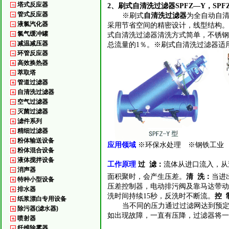
塔式反应器
2、刷式自清洗过滤器SPFZ—Y，SPFZ—
管式反应器
※刷式
自清洗过滤器
为全自动自
液氯汽化器
采用节省空间的精密设计，线型结构。※
氯气缓冲罐
式自清洗过滤器清洗方式简单，不锈钢
减温减压器
总流量的1％。
※刷式自清洗过滤器适
环管反应器
高效换热器
萃取塔
管道过滤器
自清洗过滤器
空气过滤器
灭菌过滤器
滤件系列
精细过滤器
粉体输送设备
应用领域
※环保水处理 ※钢铁工业
粉体混合设备
液体搅拌设备
工作原理
过
滤：
流体从进口流入，从
消声器
面积聚时，会产生压差。
清
洗：
当进
特种小型设备
压差控制器，电动排污阀及靠马达带动
排水器
洗时间持续
15
秒，反洗时不断流。
控
纸浆漂白专用设备
当不同的压力通过过滤网达到预
除污器(滤水器)
如出现故障，一直有压降，过滤器将一
喷射器
纤维除雾器