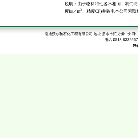
说明：由于物料特性各不相同，我们将
3
度ks／m
、粘度CP)并致电本公司索
南通沃尔驰石化工程有限公司 地址:启东市汇龙镇中央河中路6
电话:0513-8332567
静