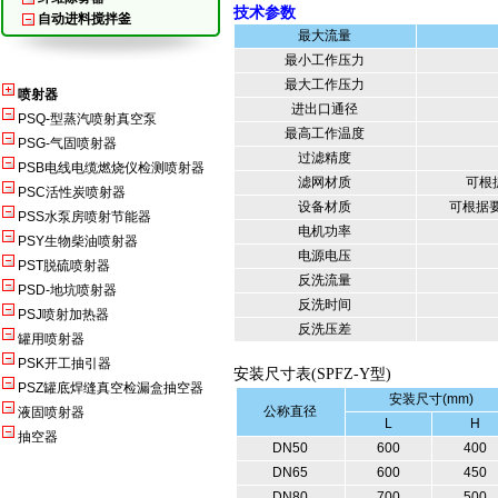
技术参数
自动进料搅拌釜
最大流量
最小工作压力
最大工作压力
喷射器
进出口通径
PSQ-型蒸汽喷射真空泵
最高工作温度
PSG-气固喷射器
过滤精度
PSB电线电缆燃烧仪检测喷射器
滤网材质
可根据
PSC活性炭喷射器
设备材质
可根据要
PSS水泵房喷射节能器
电机功率
PSY生物柴油喷射器
电源电压
PST脱硫喷射器
反洗流量
PSD-地坑喷射器
反洗时间
PSJ喷射加热器
反洗压差
罐用喷射器
PSK开工抽引器
安装尺寸表(SPFZ-Y型)
PSZ罐底焊缝真空检漏盒抽空器
安装尺寸(mm)
公称直径
液固喷射器
L
H
抽空器
DN50
600
400
DN65
600
450
DN80
700
500